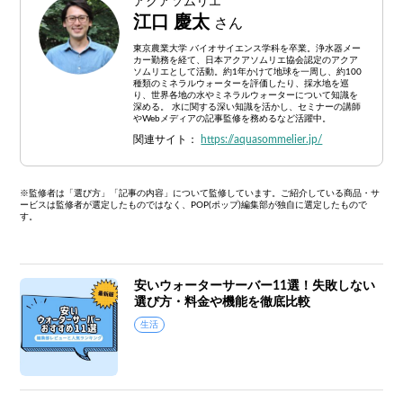
アクアソムリエ
江口 慶太
さん
東京農業大学 バイオサイエンス学科を卒業。浄水器メー
カー勤務を経て、日本アクアソムリエ協会認定のアクア
ソムリエとして活動。約1年かけて地球を一周し、約100
種類のミネラルウォーターを評価したり、採水地を巡
り、世界各地の水やミネラルウォーターについて知識を
深める。 水に関する深い知識を活かし、セミナーの講師
やWebメディアの記事監修を務めるなど活躍中。
関連サイト：
https://aquasommelier.jp/
※監修者は「選び方」「記事の内容」について監修しています。ご紹介している商品・サ
ービスは監修者が選定したものではなく、POP(ポップ)編集部が独自に選定したもので
す。
安いウォーターサーバー11選！失敗しない
選び方・料金や機能を徹底比較
生活