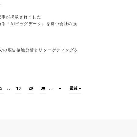
へ
記事が掲載されました
語る『AIビッグデータ』を持つ会社の強
環境での広告接触分析とリターゲティングを
...
...
5
10
20
30
»
最後 »