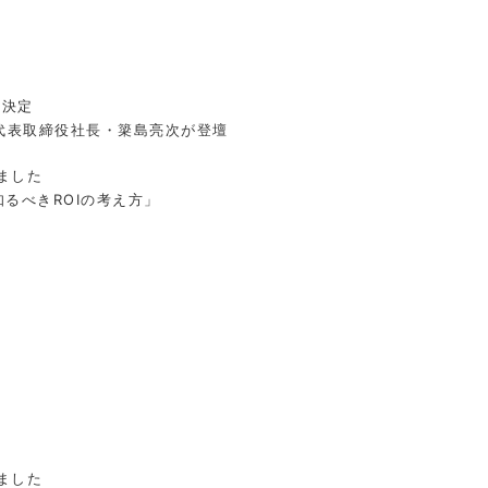
展決定
 代表取締役社長・簗島亮次が登壇
ました
るべきROIの考え方」
ました