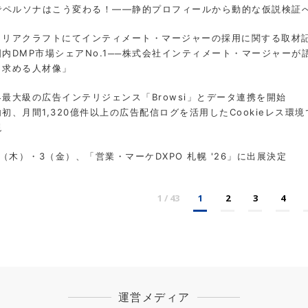
Iでペルソナはこう変わる！――静的プロフィールから動的な仮説検証
ャリアクラフトにてインティメート・マージャーの採用に関する取材
国内DMP市場シェアNo.1──株式会社インティメート・マージャーが
と求める人材像」
界最大級の広告インテリジェンス「Browsi」とデータ連携を開始
内初、月間1,320億件以上の広告配信ログを活用したCookieレス
現
2（木）・3（金）、「営業・マーケDXPO 札幌 '26」に出展決定
1 / 43
1
2
3
4
運営メディア