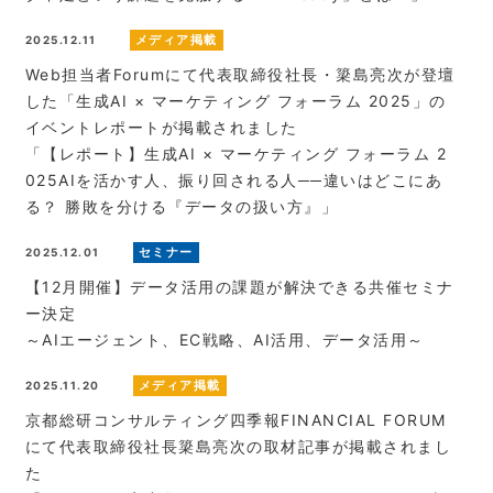
メディア掲載
2025.12.11
Web担当者Forumにて代表取締役社長・簗島亮次が登壇
した「生成AI × マーケティング フォーラム 2025」の
イベントレポートが掲載されました
「【レポート】生成AI × マーケティング フォーラム 2
025AIを活かす人、振り回される人──違いはどこにあ
る？ 勝敗を分ける『データの扱い方』」
セミナー
2025.12.01
【12月開催】データ活用の課題が解決できる共催セミナ
ー決定
～AIエージェント、EC戦略、AI活用、データ活用～
メディア掲載
2025.11.20
京都総研コンサルティング四季報FINANCIAL FORUM
にて代表取締役社長簗島亮次の取材記事が掲載されまし
た