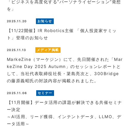
「ビジネスを高度化する”パーソナライゼーション”発想
を」
お知らせ
2025.11.20
【11/22開催】IR Robotics主催 「個人投資家サミッ
ト」登壇のお知らせ
メディア掲載
2025.11.13
MarkeZine（マーケジン）にて、先日開催された「Mar
keZine Day 2025 Autumn」のセッションレポートと
して、当社代表取締役社長・簗島亮次と、300Bridge
の藤原義昭氏の対談内容が掲載されました。
セミナー
2025.11.06
【11月開催】データ活用の課題が解決できる共催セミナ
ー決定
～AI活用、リード獲得、インテントデータ、LLMO、デ
ータ活用～