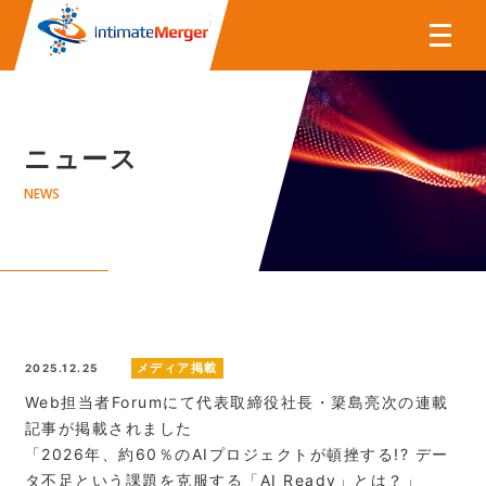
株式会社インティメート・マー
ニュース
NEWS
メディア掲載
2025.12.25
Web担当者Forumにて代表取締役社長・簗島亮次の連載
記事が掲載されました
「2026年、約60％のAIプロジェクトが頓挫する!? デー
タ不足という課題を克服する「AI Ready」とは？」