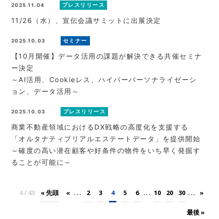
プレスリリース
2025.11.04
11/26（水）、宣伝会議サミットに出展決定
セミナー
2025.10.03
【10月開催】データ活用の課題が解決できる共催セミナ
ー決定
～AI活用、Cookieレス、ハイパーパーソナライゼーシ
ョン、データ活用～
プレスリリース
2025.10.03
商業不動産領域におけるDX戦略の高度化を支援する
「オルタナティブリアルエステートデータ」を提供開始
～確度の高い潜在顧客や好条件の物件をいち早く発掘す
ることが可能に～
...
...
...
4 / 43
« 先頭
«
2
3
4
5
6
10
20
30
»
最後 »