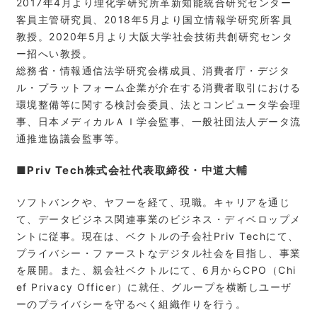
2017年4月より理化学研究所革新知能統合研究センター
客員主管研究員、2018年5月より国立情報学研究所客員
教授。2020年5月より大阪大学社会技術共創研究センタ
ー招へい教授。
総務省・情報通信法学研究会構成員、消費者庁・デジタ
ル・プラットフォーム企業が介在する消費者取引における
環境整備等に関する検討会委員、法とコンピュータ学会理
事、日本メディカルＡＩ学会監事、一般社団法人データ流
通推進協議会監事等。
■Priv Tech株式会社代表取締役・中道大輔
ソフトバンクや、ヤフーを経て、現職。キャリアを通じ
て、データビジネス関連事業のビジネス・ディベロップメ
ントに従事。現在は、ベクトルの子会社Priv Techにて、
プライバシー・ファーストなデジタル社会を目指し、事業
を展開。また、親会社ベクトルにて、6月からCPO（Chi
ef Privacy Officer）に就任、グループを横断しユーザ
ーのプライバシーを守るべく組織作りを行う。