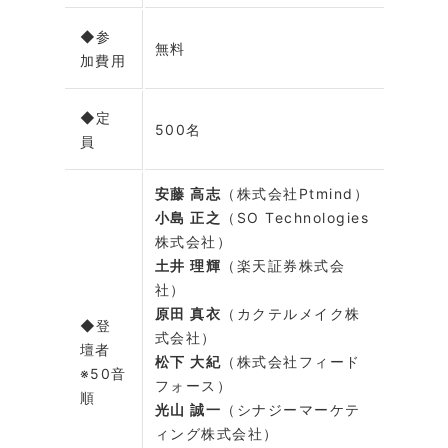
◆参
無料
加費用
◆定
500名
員
安藤 高志
（株式会社Ptmind）
小島 正之
（SO Technologies
株式会社）
土井 理輝
（楽天証券株式会
社）
原田 真衣
（カクテルメイク株
◆登
式会社）
壇者
松下 大紀
（株式会社フィード
※50音
フォース）
順
光山 誠一
（シナジーマーケテ
ィング株式会社）