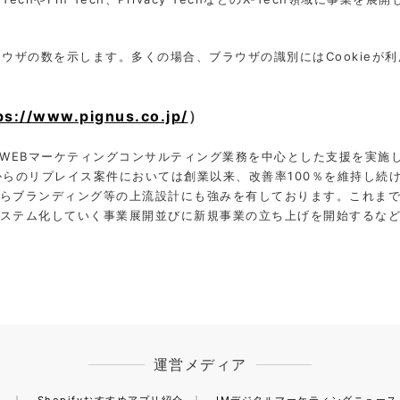
ラウザの数を⽰します。多くの場合、ブラウザの識別にはCookieが
ps://www.pignus.co.jp/
）
にWEBマーケティングコンサルティング業務を中心とした支援を実施
からのリプレイス案件においては創業以来、改善率100％を維持し続
らブランディング等の上流設計にも強みを有しております。これま
ステム化していく事業展開並びに新規事業の立ち上げを開始するな
運営メディア