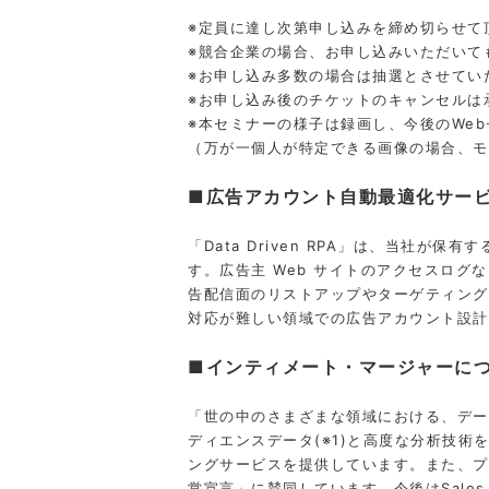
※定員に達し次第申し込みを締め切らせて
※競合企業の場合、お申し込みいただいて
※お申し込み多数の場合は抽選とさせてい
※お申し込み後のチケットのキャンセルは
※本セミナーの様子は録画し、今後のWe
（万が一個人が特定できる画像の場合、モ
■広告アカウント⾃動最適化サービス「D
「Data Driven RPA」は、当社が
す。広告主 Web サイトのアクセスログ
告配信⾯のリストアップやターゲティング
対応が難しい領域での広告アカウント設計
■インティメート・マージャーに
「世の中のさまざまな領域における、デー
ディエンスデータ(※1)と高度な分析技術
ングサービスを提供しています。また、プ
営宣言」に賛同しています。今後はSales T