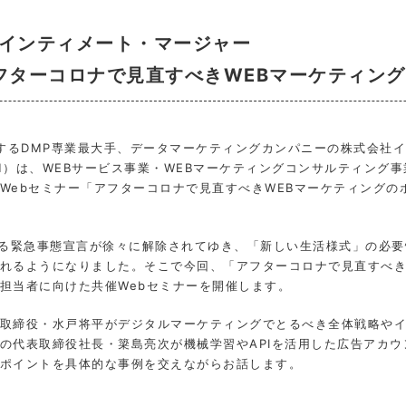
会社インティメート・マージャー
フターコロナで見直すべきWEBマーケティン
供するDMP専業最大手、データマーケティングカンパニーの株式会社
）は、WEBサービス事業・WEBマーケティングコンサルティング事業
Webセミナー「アフターコロナで見直すべきWEBマーケティングの
する緊急事態宣言が徐々に解除されてゆき、「新しい生活様式」の必
れるようになりました。そこで今回、「アフターコロナで見直すべき
担当者に向けた共催Webセミナーを開催します。
代表取締役・水戸将平がデジタルマーケティングでとるべき全体戦略や
の代表取締役社長・簗島亮次が機械学習やAPIを活用した広告アカ
ポイントを具体的な事例を交えながらお話します。