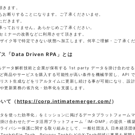
頂きます。
もお断りすることになります。ご了承くださいませ。
ただきます。
承っておりません。あらかじめご了承ください。
bセミナーの改善などに利用させて頂きます。
ザイク等で特定できない状態へ加工します。何卒ご理解・ご了承く
ata Driven RPA」とは
保有するデータ解析技術と企業が保有する 1st party データを掛け
など商品やサービスを購⼊する可能性が⾼い条件を機械学習し、API
リスト⽣成などをリアルタイムに更新し続ける事が可能になり、設
や更新業務の省⼒化・効率化を支援します。
ついて（
https://corp.intimatemerger.com/
）
タを使った効率化」をミッションに掲げるデータプラットフォームマ
を掛け合わせたデータ活用プラットフォーム「IM-DMP」の提供・
ライバシー保護に関する取り組みとして、一般社団法人 日本経済団
echやFin Tech、Privacy TechなどのX-Tech領域に事