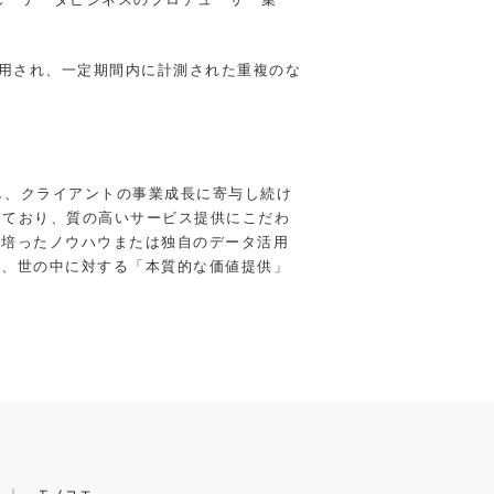
利⽤され、⼀定期間内に計測された重複のな
し、クライアントの事業成長に寄与し続け
けており、質の高いサービス提供にこだわ
で培ったノウハウまたは独自のデータ活用
ど、世の中に対する「本質的な価値提供」