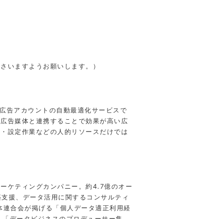
ださいますようお願いします。）
合わせる広告アカウントの⾃動最適化サービスで
 で広告媒体と連携することで効果が⾼い広
計・設定作業などの⼈的リソースだけでは
ーケティングカンパニー。約4.7億のオー
構築支援、データ活用に関するコンサルティ
体連合会が掲げる「個人データ適正利用経
業を展開し「データビジネスのプロデューサー集