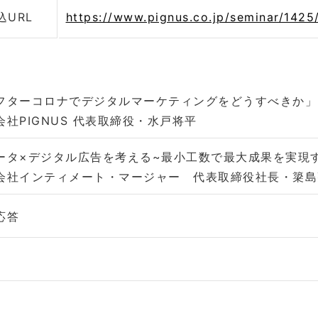
込URL
https://www.pignus.co.jp/seminar/1425
フターコロナでデジタルマーケティングをどうすべきか」
会社PIGNUS 代表取締役・水戸将平
ータ×デジタル広告を考える~最小工数で最大成果を実現
会社インティメート・マージャー 代表取締役社長・簗島
応答