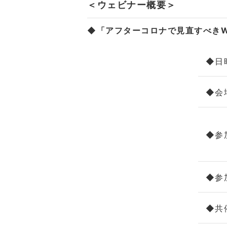
＜ウェビナー概要＞
◆「アフターコロナで見直すべきW
◆日
◆会
◆参
◆参
◆共