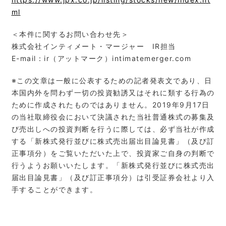
ml
＜本件に関するお問い合わせ先＞
株式会社インティメート・マージャー IR担当
E-mail：ir（アットマーク）intimatemerger.com
※この文章は一般に公表するための記者発表文であり、日
本国内外を問わず一切の投資勧誘又はそれに類する行為の
ために作成されたものではありません。2019年9月17日
の当社取締役会において決議された当社普通株式の募集及
び売出しへの投資判断を行うに際しては、必ず当社が作成
する「新株式発行並びに株式売出届出目論見書」（及び訂
正事項分）をご覧いただいた上で、投資家ご自身の判断で
行うようお願いいたします。「新株式発行並びに株式売出
届出目論見書」（及び訂正事項分）は引受証券会社より入
手することができます。