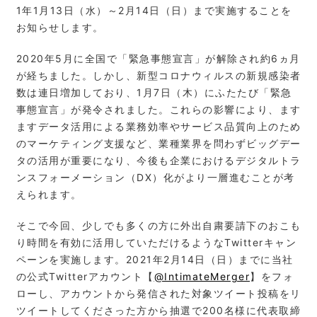
1年1月13日（水）～2月14日（日）まで実施することを
お知らせします。
2020年5月に全国で「緊急事態宣言」が解除され約6ヵ月
が経ちました。しかし、新型コロナウィルスの新規感染者
数は連日増加しており、1月7日（木）にふたたび「緊急
事態宣言」が発令されました。これらの影響により、ます
ますデータ活用による業務効率やサービス品質向上のため
のマーケティング⽀援など、業種業界を問わずビッグデー
タの活⽤が重要になり、今後も企業におけるデジタルトラ
ンスフォーメーション（DX）化がより一層進むことが考
えられます。
そこで今回、少しでも多くの方に外出自粛要請下のおこも
り時間を有効に活用していただけるようなTwitterキャン
ペーンを実施します。2021年2月14日（日）までに当社
の公式Twitterアカウント【
@IntimateMerger
】をフォ
ローし、アカウントから発信された対象ツイート投稿をリ
ツイートしてくださった方から抽選で200名様に代表取締