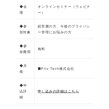
◆会
オンラインセミナー（ウェビナ
場
ー）
◆参
経営層の方、今後のプライバシ
加対象
ー管理にお悩みの方
◆参
無料
加費用
◆共
■Priv Tech株式会社
催
◆申
込詳
申し込みの詳細はこちら
細