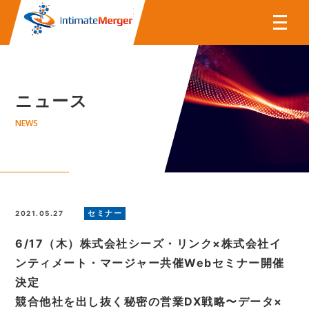
株式会社インティメート・マー
ニュース
NEWS
セミナー
2021.05.27
6/17（木）株式会社シーズ・リンク×株式会社イ
ンティメート・マージャー共催Webセミナー開催
決定
競合他社を出し抜く秘密の営業DX戦略〜データ×