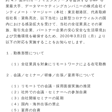
業最大手、データマーケティングカンパニーの株式会社イ
ンティメート・マージャー（本社：東京都港区、代表取締
役社長：簗島亮次、以下当社）は新型コロナウィルスの国
内における感染拡大を受けて、当社の全従業員とその家
族、取引先企業、パートナー企業の安心安全な生活環境お
よび労働環境を確保するため、2020年3月2日（月）より
以下の対応を実施することをお知らせします。
１．勤務形態について
（１）全従業員を対象にリモートワークによる在宅勤務
２．会議／セミナー／研修／出張／宴席等について
（１）リモートでの会議・採用面接実施の推奨
（２）社外での会議・セミナーへの参加自粛
（３）自社開催セミナーの延期
（４）国内・海外出張の禁止
（５）宴席の自粛