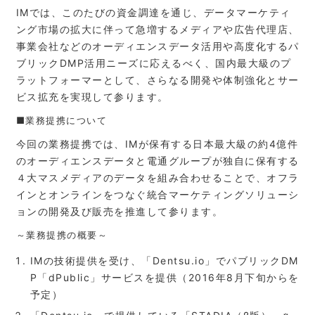
IMでは、このたびの資金調達を通じ、データマーケティ
ング市場の拡大に伴って急増するメディアや広告代理店、
事業会社などのオーディエンスデータ活用や高度化するパ
ブリックDMP活用ニーズに応えるべく、国内最大級のプ
ラットフォーマーとして、さらなる開発や体制強化とサー
ビス拡充を実現して参ります。
■業務提携について
今回の業務提携では、IMが保有する日本最大級の約4億件
のオーディエンスデータと電通グループが独自に保有する
４大マスメディアのデータを組み合わせることで、オフラ
インとオンラインをつなぐ統合マーケティングソリューシ
ョンの開発及び販売を推進して参ります。
～業務提携の概要～
IMの技術提供を受け、「Dentsu.io」でパブリックDM
P「dPublic」サービスを提供（2016年8月下旬からを
予定）