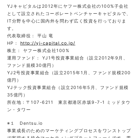
YJキャピタルは2012年にヤフー株式会社の100%子会社
として設立されたコーポレートベンチャーキャピタルで、
IT分野を中心に国内外を問わず広く投資を行っておりま
す。
代表取締役： 平山 竜
HP：
http://yj-capital.co.jp/
株主： ヤフー株式会社100%
運用ファンド： YJ1号投資事業組合（設立2012年9月、
ファンド規模30億円）
YJ2号投資事業組合（設立2015年1月、ファンド規模200
億円）
YJテック投資事業組合（設立2016年5月、ファンド規模
35億円）
所在地：〒107-6211 東京都港区赤坂9-7-1 ミッドタウ
ン・タワー
※１ Dentsu.io
事業成長のためのマーケティングプロセスをワンストップ
で実現する統合マーケティングプラットフォームです。電