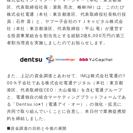
区、代表取締役社長：簗島 亮次、略称IM）は、このたび
株式会社電通（本社：東京都港区、代表取締役社長執行役
員：石井 直）と、ヤフー子会社のＹＪキャピタル株式会
社（本社：東京都港区、代表取締役：平山 竜）が運営す
る投資事業組合を割当先とする総額2億6,000万円の第三
者割当増資を実施しましたのでお知らせします。
また、上記の資金調達とあわせて、IMは株式会社電通の1
00％子会社である株式会社電通デジタル（本社：東京都
港区、代表取締役CEO：大山俊哉）を含む電通グループ
と、電通独自の統合マーケティングプラットフォームであ
る「Dentsu.io※1（電通アイ・オー）」の強化・拡充に
共同で取り組んでいくことに合意し、本日付で業務提携契
約を締結しました。
■資金調達の目的と今後の展開