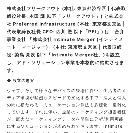
株式会社フリークアウト (本社: 東京都渋谷区 | 代表取
締役社長: 本田 謙 以下「フリークアウト」) と株式会
社 Preferred Infrastructure (本社: 東京都文京区 |
代表取締役社長 CEO: 西川 徹 以下「PFI」) は、合弁
事業会社 「株式会社 Intimate Merger (インティメ
ート・マージャー)」(本社: 東京都文京区 | 代表取締
役: 簗島 亮次 以下「Intimate Merger社」)を設立
し、アド・ソリューション事業を本格的に始動させま
す。
◆ 設立の趣旨
ウェブ、そして様々なデバイスの登場に伴い、生活者のメ
ディア環境が猛烈なスピードで変化する中で、法人と個人
の間に横たわるコミュニケーション作法も多様化、複雑化
しています。それに伴い、企業のマーケティング担当者様
が、膨大なマーケティングデータを簡単に分析/利用可能
にするソリューションが求められております。Intimate