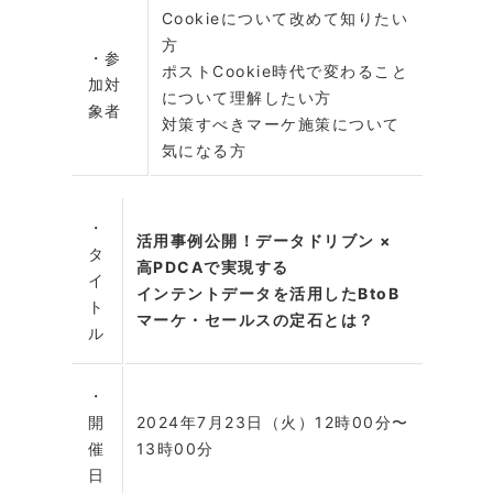
Cookieについて改めて知りたい
方
・参
ポストCookie時代で変わること
加対
について理解したい方
象者
対策すべきマーケ施策について
気になる方
・
活用事例公開！データドリブン ×
タ
高PDCAで実現する
イ
インテントデータを活用したBtoB
ト
マーケ・セールスの定石とは？
ル
・
開
2024年7月23日（火）12時00分〜
催
13時00分
日