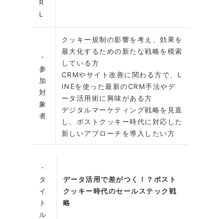
R
L
クッキー規制の影響を考え、効果を
最大化するための新たな戦略を模索
・
している方
参
CRMやサイト改善に関わる方で、L
加
INEを使った最新のCRM手法やデ
対
ータ活用術に興味がある方
象
デジタルマーケティング戦略を見直
者
し、ポストクッキー時代に対応した
新しいアプローチを導入したい方
・
タ
データ活用で差がつく！？ポスト
イ
クッキー時代のセールステック戦
ト
略
ル