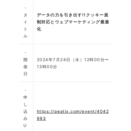
・
タ
データの力を引き出す!!クッキー規
イ
制対応とウェブマーケティング最適
ト
化
ル
・
開
2024年7月24日（水）12時00分〜
催
13時00分
日
・
申
し
込
https://peatix.com/event/4042
み
993
U