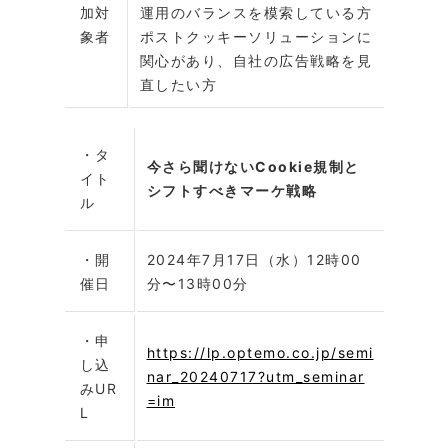
加対
運用のバランスを模索している方
象者
ポストクッキーソリューションに
関心があり、自社の広告戦略を見
直したい方
・タ
今さら聞けないCookie規制と
イト
シフトすべきマーケ戦略
ル
・開
2024年7月17日（水）12時00
催日
分〜13時00分
・申
https://lp.optemo.co.jp/semi
し込
nar_20240717?utm_seminar
みUR
=im
L