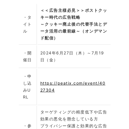
＜＜広告主様必見＞＞ポストクッ
・タ
キー時代の広告戦略
イト
～クッキー廃止後の代替手法とデ
ル
ータ活用の最前線～（オンデマン
ド配信）
・開
2024年6月27日（木）～7月19
催日
日（金）
・申
し込
https://peatix.com/event/40
みU
27304
RL
ターゲティングの精度低下や広告
効果の悪化を懸念している方
・参
プライバシー保護と効果的な広告