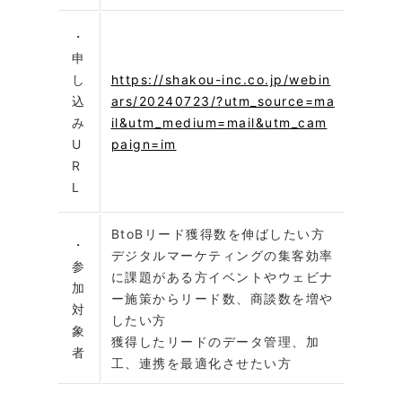
・
申
し
https://shakou-inc.co.jp/webin
込
ars/20240723/?utm_source=ma
み
il&utm_medium=mail&utm_cam
U
paign=im
R
L
BtoBリード獲得数を伸ばしたい方
・
デジタルマーケティングの集客効率
参
に課題がある方イベントやウェビナ
加
ー施策からリード数、商談数を増や
対
したい方
象
獲得したリードのデータ管理、加
者
工、連携を最適化させたい方