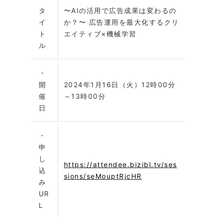
タ
〜AIの活用で広告成果は変わるの
イ
か？〜 広告運用を最大化するクリ
ト
エイティブ×機械学習
ル
・
開
2024年1月16日（火）12時00分
催
～13時00分
日
・
申
し
https://attendee.bizibl.tv/ses
込
sions/seMouptRjcHR
み
UR
L