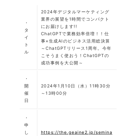
2024年デジタルマーケティング
業界の展望を1時間でコンパクト
・
にお届けします!!
タ
ChatGPTで業務効率倍増！！仕
イ
事×生成AIのビジネス活用総決算
ト
～ChatGPTリリース1周年。今年
ル
こそうまく使おう！ChatGPTの
成功事例を大公開～
・
開
2024年1月10日（水）11時30分
催
～13時00分
日
・
申
し
https://the.geaine2.jp/semina