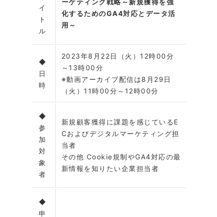
ーケティング戦略～新規獲得を強
イ
化するためのGA4対応とデータ活
ト
用～
ル
2023年8月22日（火）12時00分
◆
～13時00分
日
※動画アーカイブ配信は8月29日
時
（火）11時00分～12時00分
◆
新規顧客獲得に課題を感じているE
参
Cおよびデジタルマーケティング担
加
当者
対
その他 Cookie規制やGA4対応の最
象
新情報を知りたい企業担当者
者
◆
申