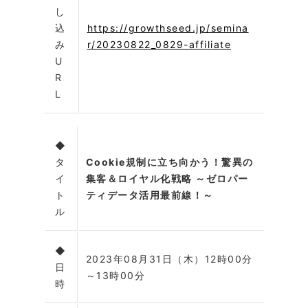
し
込
https://growthseed.jp/semina
み
r/20230822_0829-affiliate
U
R
L
◆
タ
Cookie規制に立ち向かう！驚異の
イ
集客＆ロイヤル化戦略 ～ゼロパー
ト
ティデータ活用最前線！～
ル
◆
2023年08月31日（木）12時00分
日
～13時00分
時