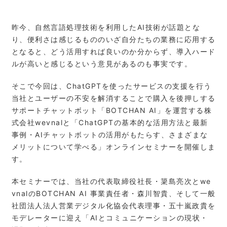
昨今、自然言語処理技術を利用したAI技術が話題とな
り、便利さは感じるもののいざ自分たちの業務に応用する
となると、どう活用すれば良いのか分からず、導入ハード
ルが高いと感じるという意見があるのも事実です。
そこで今回は、ChatGPTを使ったサービスの支援を行う
当社とユーザーの不安を解消することで購入を後押しする
サポートチャットボット「BOTCHAN AI」を運営する株
式会社wevnalと「ChatGPTの基本的な活用方法と最新
事例・AIチャットボットの活用がもたらす、さまざまな
メリットについて学べる」オンラインセミナーを開催しま
す。
本セミナーでは、当社の代表取締役社長・簗島亮次とwe
vnalのBOTCHAN AI 事業責任者・森川智貴、そして一般
社団法人法人営業デジタル化協会代表理事・五十嵐政貴を
モデレーターに迎え「AIとコミュニケーションの現状・