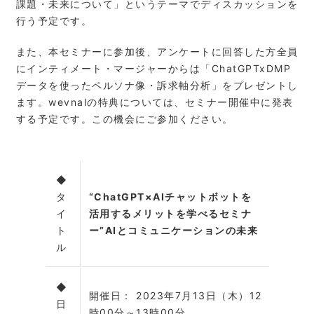
課題・未来について」というテーマでディスカッションを
行う予定です。
また、本セミナーに参加後、アンケートに回答した方全員
にインティメート・マージャーからは「ChatGPTxDMP
データを使ったペルソナ像・訴求軸分析」をプレゼントし
ます。wevnalの特典については、セミナー開催中に発表
する予定です。この機会にご参加ください。
◆
タ
“ChatGPT×AIチャットボットを
イ
活用するメリットを学べるセミナ
ト
ー”AIとコミュニケーションの未来
ル
◆
開催日： 2023年7月13日（木）12
日
時00分～13時00分