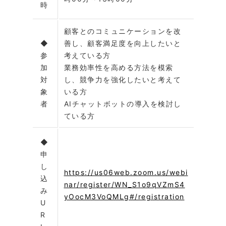
時
顧客とのコミュニケーションを改
◆
善し、顧客満足度を向上したいと
参
考えている方
加
業務効率性を高める方法を模索
対
し、競争力を強化したいと考えて
象
いる方
者
AIチャットボットの導入を検討し
ている方
◆
申
し
https://us06web.zoom.us/webi
込
nar/register/WN_S1o9qVZmS4
み
yOocM3VoQMLg#/registration
U
R