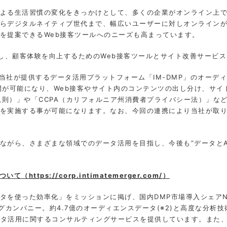
よる生活習慣の変化をきっかけとして、多くの企業がオンライン上で
らデジタルネイティブ世代まで、幅広いユーザーに対しオンライン
を提案できるWeb接客ツールへのニーズも高まっています。
化し、顧客体験を向上するためのWeb接客ツールとサイト改善サービ
」に当社が提供するデータ活用プラットフォーム「IM-DMP」のオー
開が可能になり、Web接客やサイト内のコンテンツの出し分け、サイ
護規則）」や「CCPA（カリフォルニア州消費者プライバシー法）」な
を実施する事が可能になります。なお、今回の連携により当社が取り扱
がら、さまざまな領域でのデータ活用を目指し、今後も”データとA
ついて（
https://corp.intimatemerger.com/
）
を使った効率化」をミッションに掲げ、国内DMP市場導入シェアNo.
グカンパニー。約4.7億のオーディエンスデータ(※2)と高度な分析
データ活用に関するコンサルティングサービスを提供しています。また