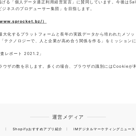
「個人データ適正利用経営宣言」に賛同しています。今後はSales Techや
タビジネスのプロデューサー集団」を目指します。
ww.sprocket.bz/）
ョンを最大化するプラットフォームと長年の実践データから培われたメソ
「テクノロジーで、人と企業が高め合う関係を作る」をミッション
査レポート 2021.2」
ラウザの数を⽰します。多くの場合、ブラウザの識別にはCookie
運営メディア
）
Shopifyおすすめアプリ紹介
IMデジタルマーケティングニュース