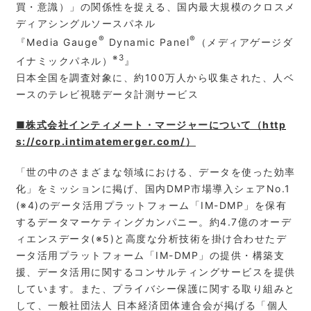
買・意識）」の関係性を捉える、国内最大規模のクロスメ
ディアシングルソースパネル
®
®
『Media Gauge
Dynamic Panel
（メディアゲージダ
※3
イナミックパネル）
』
日本全国を調査対象に、約100万人から収集された、人ベ
ースのテレビ視聴データ計測サービス
■株式会社イ
ンティメート・マージャーについて（
http
s://corp.intimatemerger.com/
）
「世の中のさまざまな領域における、データを使った効率
化」をミッションに掲げ、国内DMP市場導入シェアNo.1
(※4)のデータ活用プラットフォーム「IM-DMP」を保有
するデータマーケティングカンパニー。約4.7億のオーデ
ィエンスデータ(※5)と高度な分析技術を掛け合わせたデ
ータ活用プラットフォーム「IM-DMP」の提供・構築支
援、データ活用に関するコンサルティングサービスを提供
しています。また、プライバシー保護に関する取り組みと
して、一般社団法人 日本経済団体連合会が掲げる「個人