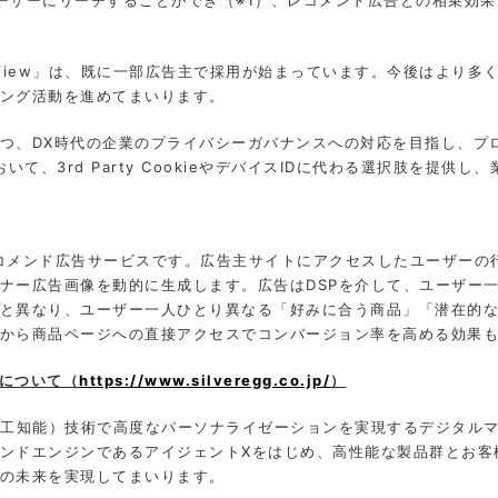
otView」は、既に一部広告主で採用が始まっています。今後はより
ング活動を進めてまいります。
つ、DX時代の企業のプライバシーガバナンスへの対応を目指し、プロ
いて、3rd Party CookieやデバイスIDに代わる選択肢を提供
レコメンド広告サービスです。広告主サイトにアクセスしたユーザーの
ナー広告画像を動的に生成します。広告はDSPを介して、ユーザー
と異なり、ユーザー一人ひとり異なる「好みに合う商品」「潜在的な
から商品ページへの直接アクセスでコンバージョン率を高める効果
について（
https://www.silveregg.co.jp/
）
人工知能）技術で高度なパーソナライゼーションを実現するデジタル
ンドエンジンであるアイジェントXをはじめ、高性能な製品群とお客
の未来を実現してまいります。