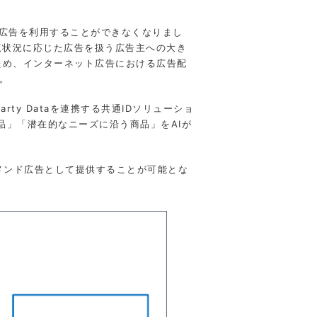
ィング広告を利用することができなくなりまし
覧状況に応じた広告を扱う広告主への大き
されるため、インターネット広告における広告配
す。
arty Dataを連携する共通IDソリューショ
品」「潜在的なニーズに沿う商品」をAIが
レコメンド広告として提供することが可能とな