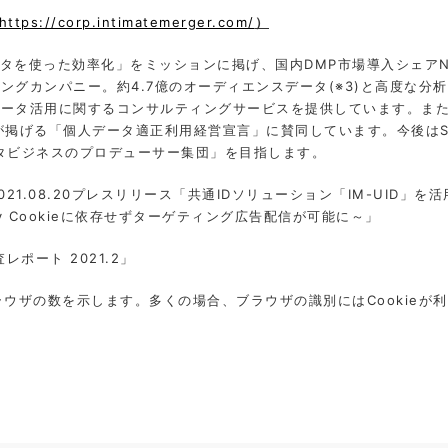
https://corp.intimatemerger.com/
）
を使った効率化」をミッションに掲げ、国内DMP市場導入シェアNo.
ィングカンパニー。約4.7億のオーディエンスデータ(※3)と高度な
、データ活用に関するコンサルティングサービスを提供しています。ま
る「個人データ適正利用経営宣言」に賛同しています。今後はSales Tech
ータビジネスのプロデューサー集団」を目指します。
1.08.20プレスリリース「共通IDソリューション「IM-UID」を活
ty Cookieに依存せずターゲティング広告配信が可能に～」
査レポート 2021.2」
ラウザの数を⽰します。多くの場合、ブラウザの識別にはCookieが