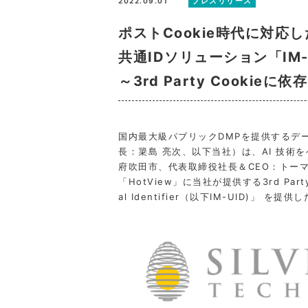
プレスリリース
2022.09.01
ポストCookie時代に対
共通IDソリューション「IM-
～3rd Party Cook
国内最大級パブリックDMPを提供するデ
長：簗島 亮次、以下当社）は、AI 技
府吹田市、代表取締役社長＆CEO：トー
「HotView」に当社が提供する3rd Part
al Identifier（以下IM-UID)」 