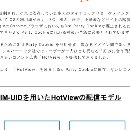
kieの取得が規制され、それに依存していた多くのダイナミックリターゲテ
いてiOSの利用率が高く、EC、求人、旅行、不動産などサイトの閲
leのChromeブラウザにおいても3rd Party Cookieが廃止
た3rd Party Cookieに代わる対策が早急に必要とされていま
3rd Party Cookie を利用せず、異なるドメイン間で3rd P
一方、シルバーエッグ社ではユーザーが一人ひとり異なる「好みに合う商
るレコメンド広告「HotView」を提供しておりました。
、「HotView」を改良し3rd Party Cookieに依存しない