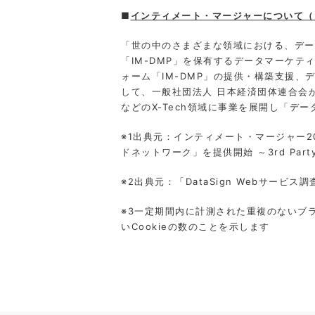
■
インティメート・マージャーについて（
「世の中のさまざまな領域における、データ
「IM-DMP」を保有するデータマーケテ
ォーム「IM-DMP」の提供・構築支援
して、一般社団法人 日本経済団体連合会が掲げ
などのX-Tech領域に事業を展開し「デ
※1出典元：インティメート・マージャー202
ドネットワーク」を提供開始 ～3rd Par
※2出典元：「DataSign Webサービス調
※3⼀定期間内に計測された重複のないブ
いCookieの数のことを⽰します