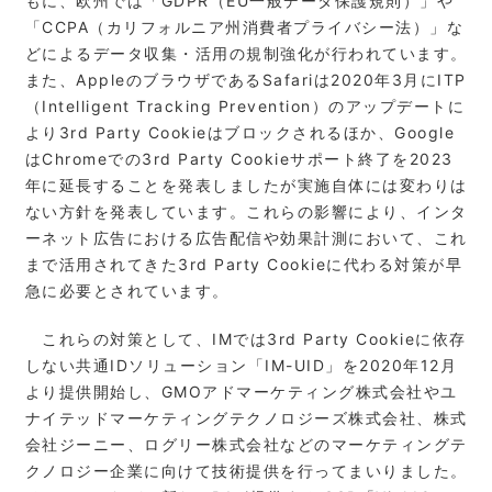
もに、欧州では「GDPR（EU一般データ保護規則）」や
「CCPA（カリフォルニア州消費者プライバシー法）」な
どによるデータ収集・活用の規制強化が行われています。
また、AppleのブラウザであるSafariは2020年3月にITP
（Intelligent Tracking Prevention）のアップデートに
より3rd Party Cookieはブロックされるほか、Google
はChromeでの3rd Party Cookieサポート終了を2023
年に延長することを発表しましたが実施自体には変わりは
ない方針を発表しています。これらの影響により、インタ
ーネット広告における広告配信や効果計測において、これ
まで活用されてきた3rd Party Cookieに代わる対策が早
急に必要とされています。
これらの対策として、IMでは3rd Party Cookieに依存
しない共通IDソリューション「IM-UID」を2020年12月
より提供開始し、GMOアドマーケティング株式会社やユ
ナイテッドマーケティングテクノロジーズ株式会社、株式
会社ジーニー、ログリー株式会社などのマーケティングテ
クノロジー企業に向けて技術提供を行ってまいりました。