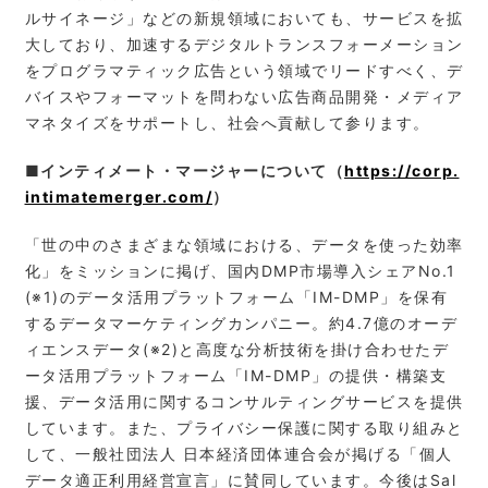
ルサイネージ」などの新規領域においても、サービスを拡
大しており、加速するデジタルトランスフォーメーション
をプログラマティック広告という領域でリードすべく、デ
バイスやフォーマットを問わない広告商品開発・メディア
マネタイズをサポートし、社会へ貢献して参ります。
■
インティメート・マージャーについて（
https://corp.
intimatemerger.com/
）
「世の中のさまざまな領域における、データを使った効率
化」をミッションに掲げ、国内DMP市場導入シェアNo.1
(※1)のデータ活用プラットフォーム「IM-DMP」を保有
するデータマーケティングカンパニー。約4.7億のオーデ
ィエンスデータ(※2)と高度な分析技術を掛け合わせたデ
ータ活用プラットフォーム「IM-DMP」の提供・構築支
援、データ活用に関するコンサルティングサービスを提供
しています。また、プライバシー保護に関する取り組みと
して、一般社団法人 日本経済団体連合会が掲げる「個人
データ適正利用経営宣言」に賛同しています。今後はSal