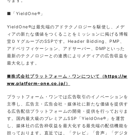
ります。
■「YieldOne®」
YieldOne®は最先端のアドテクノロジーを駆使し、メデ
ィアの新たな価値をつくることをミッションに掲げる博報
堂ＤＹグループのSSPです。Header Bidding、PMP、
アドベリフィケーション、アドサーバー、DMPといった
最新のテクノロジーとの連携によりメディアの広告収益を
最大化します。
■株式会社プラットフォーム・ワンについて（
https://w
ww.platform-one.co.jp/
）
プラットフォーム・ワンでは広告取引のイノベーションを
主導し、広告主・広告会社・媒体社に新たな価値を提供す
る広告配信プラットフォームの開発・提供を行っておりま
す。国内最大級のプレミアムSSP「YieldOne®」を運営
し、媒体社の広告枠収益を最大化する最先端の配信機能を
担っております。直近では、「テレビ」「音声」「デジタ