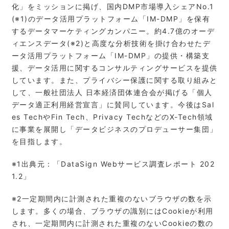
化」をミッションに掲げ、国内DMP市場導入シェアNo.1
(※1)のデータ活用プラットフォーム「IM-DMP」を保有
するデータマーケティングカンパニー。約4.7億のオーデ
ィエンスデータ(※2)と高度な分析技術を掛け合わせたデ
ータ活用プラットフォーム「IM-DMP」の提供・構築支
援、データ活用に関するコンサルティングサービスを提供
しています。また、プライバシー保護に関する取り組みと
して、一般社団法人 日本経済団体連合会が掲げる「個人
データ適正利用経営宣言」に賛同しています。今後はSal
es TechやFin Tech、Privacy TechなどのX-Tech領域
に事業を展開し「データビジネスのプロデューサー集団」
を目指します。
※1出典元：「DataSign Webサービス調査レポート 202
1.2」
※2⼀定期間内に計測された重複のないブラウザの数を⽰
します。多くの場合、ブラウザの識別にはCookieが利⽤
され、⼀定期間内に計測された重複のないCookieの数の